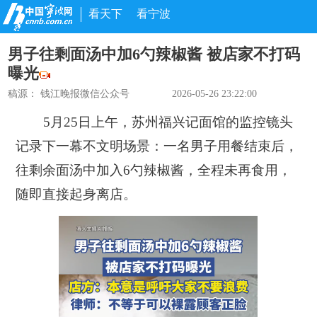
看天下
看宁波
男子往剩面汤中加6勺辣椒酱 被店家不打码
曝光
稿源：
钱江晚报微信公众号
2026-05-26 23:22:00
5月25日上午，苏州福兴记面馆的监控镜头
记录下一幕不文明场景：
一名男子用餐结束后，
往剩余面汤中加入6勺辣椒酱，全程未再食用，
随即直接起身离店。