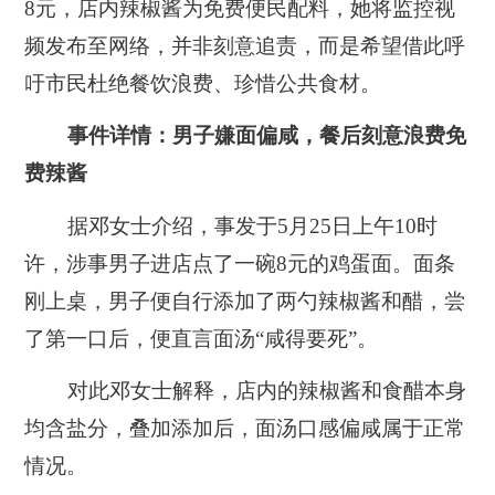
8元，店内辣椒酱为免费便民配料，
她将监控视
频发布至网络，并非刻意追责，而是希望借此
呼
吁市民杜绝餐饮浪费、珍惜公共食材。
事件详情：男子嫌面偏咸，餐后刻意浪费免
费辣酱
据邓女士介绍，事发于5月25日上午10时
许，涉事男子进店点了一碗8元的鸡蛋面。面条
刚上桌，男子便自行添加了两勺辣椒酱和醋，尝
了第一口后，便直言面汤“咸得要死”。
对此邓女士解释，店内的辣椒酱和食醋本身
均含盐分，叠加添加后，面汤口感偏咸属于正常
情况。