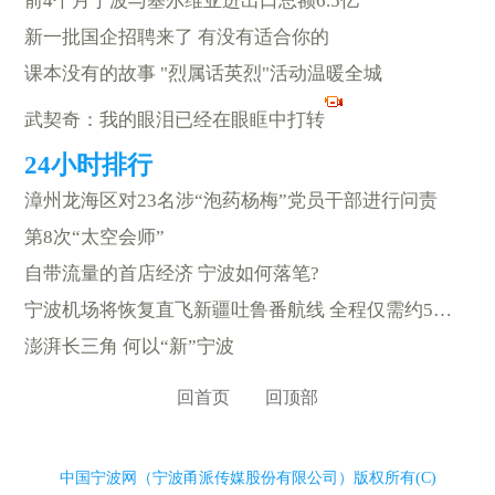
前4个月宁波与塞尔维亚进出口总额6.5亿
新一批国企招聘来了 有没有适合你的
课本没有的故事 "烈属话英烈"活动温暖全城
武契奇：我的眼泪已经在眼眶中打转
漳州龙海区对23名涉“泡药杨梅”党员干部进行问责
第8次“太空会师”
自带流量的首店经济 宁波如何落笔?
宁波机场将恢复直飞新疆吐鲁番航线 全程仅需约5小时
澎湃长三角 何以“新”宁波
回首页
回顶部
中国宁波网（宁波甬派传媒股份有限公司）版权所有(C)