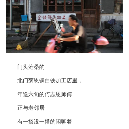
门头沧桑的
北门菊恩铜白铁加工店里，
年逾六旬的何志恩师傅
正与老邻居
有一搭没一搭的闲聊着