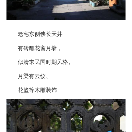
老宅东侧狭长天井
有砖雕花窗月墙，
似清末民国时期风格。
月梁有云纹、
花篮等木雕装饰