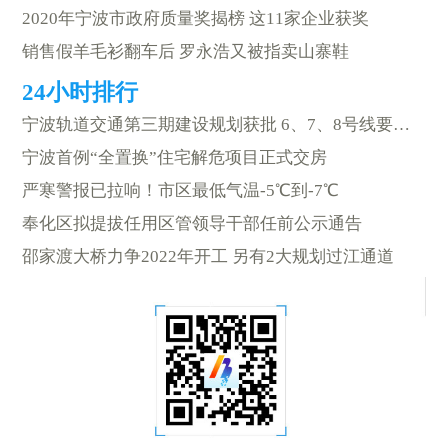
2020年宁波市政府质量奖揭榜 这11家企业获奖
销售假羊毛衫翻车后 罗永浩又被指卖山寨鞋
宁波轨道交通第三期建设规划获批 6、7、8号线要来啦
宁波首例“全置换”住宅解危项目正式交房
严寒警报已拉响！市区最低气温-5℃到-7℃
奉化区拟提拔任用区管领导干部任前公示通告
邵家渡大桥力争2022年开工 另有2大规划过江通道