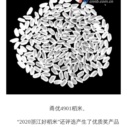
甬优4901稻米。
“2020浙江好稻米”还评选产生了优质奖产品