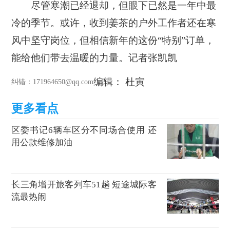
尽管寒潮已经退却，但眼下已然是一年中最
冷的季节。或许，收到姜茶的户外工作者还在寒
风中坚守岗位，但相信新年的这份“特别”订单，
能给他们带去温暖的力量。记者张凯凯
编辑： 杜寅
纠错
：171964650@qq.com
区委书记6辆车区分不同场合使用 还
用公款维修加油
长三角增开旅客列车51趟 短途城际客
流最热闹