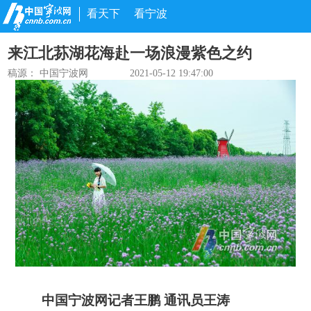
看天下
看宁波
来江北荪湖花海赴一场浪漫紫色之约
稿源： 中国宁波网
2021-05-12 19:47:00
中国宁波网记者王鹏 通讯员王涛