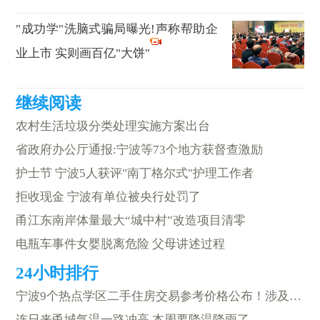
"成功学"洗脑式骗局曝光!声称帮助企
业上市 实则画百亿"大饼"
农村生活垃圾分类处理实施方案出台
省政府办公厅通报:宁波等73个地方获督查激励
护士节 宁波5人获评"南丁格尔式"护理工作者
拒收现金 宁波有单位被央行处罚了
甬江东南岸体量最大“城中村”改造项目清零
电瓶车事件女婴脱离危险 父母讲述过程
宁波9个热点学区二手住房交易参考价格公布！涉及这112个小区
连日来甬城气温一路冲高 本周要降温降雨了