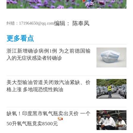
编辑： 陈奉凤
纠错
：171964650@qq.com
浙江新增确诊病例1例 为之前德国输
入的无症状感染者转确诊
美大型输油管道关闭致汽油紧缺、价
格上涨 多地现恐慌性购油
缺氧！印度黑市氧气瓶卖出天价 一个
50升氧气瓶竟卖8500元