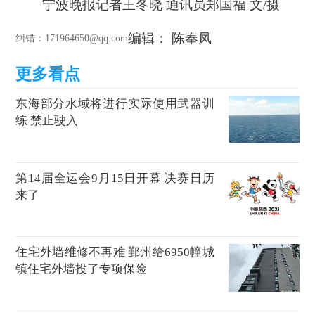
宁波晚报记者王冬晓 通讯员郑国福 文/摄
编辑： 陈奉凤
纠错
：171964650@qq.com
东海部分水域将进行实际使用武器训
练 禁止驶入
第14届全运会9月15日开幕 决赛日历
来了
住宅外墙维修不再难 鄞州给6950幢城
镇住宅外墙投了专项保险