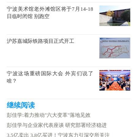
宁波美术馆老外滩馆区将于7月14-18
日临时闭馆 别跑空
沪苏嘉城际铁路项目正式开工
宁波这场重磅国际大会 外宾们说了
啥？
彭佳学:着力推动"六大变革"落地见效
彭佳学与企业家代表座谈 研究部署经济稳进
3.5亿卖出 3.8亿买进！宁波东力引深交所关注