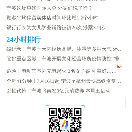
宁波这场重磅国际大会 外宾们说了啥？
顾客平均停留
实体店
时间环比增1.2个小时
银行行长为女儿学业铺路被骗26次 涉案3.5亿
破纪录！宁波一天内经历高温、冰雹等多种天气 还有13级强风
管好重点区域！宁波开展文化经营场所疫情防控“排雷”行动
危险！电动车室内充电起火 2名女子被困 幸好……
全程41分钟！7月16日起 宁波至杭州最快高铁恢复开行
以抽代抢！宁波将再发3亿元消费券 本周五启动