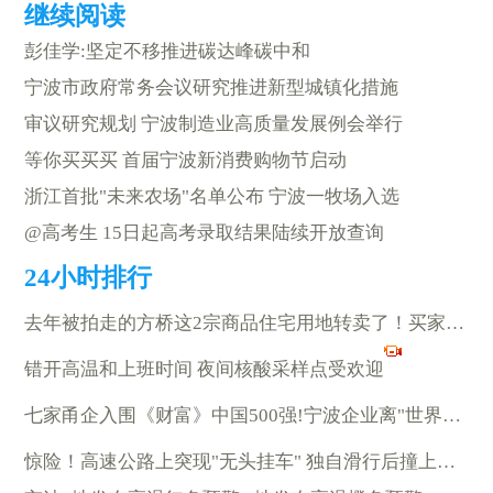
彭佳学:坚定不移推进碳达峰碳中和
宁波市政府常务会议研究推进新型城镇化措施
审议研究规划 宁波制造业高质量发展例会举行
等你买买买 首届宁波新消费购物节启动
浙江首批"未来农场"名单公布 宁波一牧场入选
@高考生 15日起高考录取结果陆续开放查询
去年被拍走的方桥这2宗商品住宅用地转卖了！买家是……
错开高温和上班时间 夜间核酸采样点受欢迎
七家甬企入围《财富》中国500强!宁波企业离"世界500强"有多远?
惊险！高速公路上突现"无头挂车" 独自滑行后撞上中央护栏