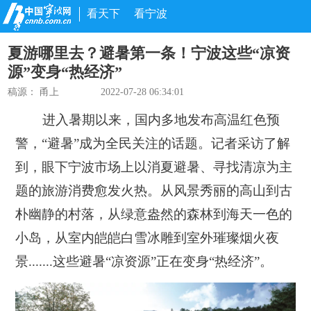
看天下
看宁波
夏游哪里去？避暑第一条！宁波这些“凉资
源”变身“热经济”
稿源：
甬上
2022-07-28 06:34:01
进入暑期以来，国内多地发布高温红色预
警，“避暑”成为全民关注的话题。
记者采访了解
到，眼下宁波市场上以消夏避暑、寻找清凉为主
题的旅游消费愈发火热。从风景秀丽的高山到古
朴幽静的村落，从绿意盎然的森林到海天一色的
小岛，从室内皑皑白雪冰雕到室外璀璨烟火夜
景.......这些避暑“凉资源”正在变身“热经济”。