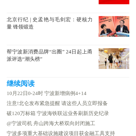
北京行纪 | 史孟艳与毛剑宏：硬核力
量 锋领锻造
帮宁波新消费品牌“出圈” 24日起上甬
派评选“潮头榜”
10月22日0-24时 宁波新增病例4+14
注意!北仑发布紧急提醒 请这些人员立即报备
破120万标箱 宁波海铁联运业务刷新历史纪录
@宁波司机 舟山跨海大桥双向封闭施工
宁波多项重大基础设施建设项目获金融工具支持