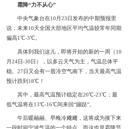
霜降“力不从心”
中央气象台在10月23日发布的中期预报里
说，未来10天全国大部地区平均气温较常年同期
偏高1℃-3℃。
具体到我们这儿，即将开始的新的一周（10
月24日-30日），以多云天气为主，气温总体平
稳。
27日又会有一股冷空气南下
，当天最高气温
预计跌到18℃！
其中，
最高气温预计稳定在20℃-23℃
；最
低气温将在
13℃-16℃
间来回“蹦跶”。
午后暖融融、早晚冷飕飕
，这将成为接下来
一段时间宁波气温的一个特点，而这也是霜降节