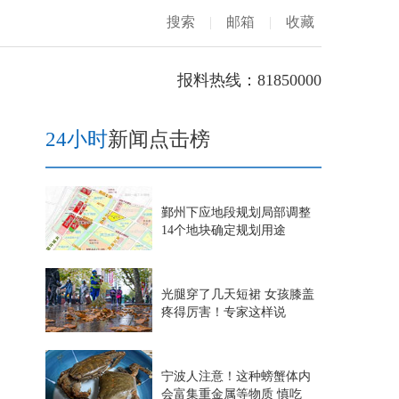
搜索
|
邮箱
|
收藏
报料热线：81850000
24小时
新闻点击榜
鄞州下应地段规划局部调整
14个地块确定规划用途
光腿穿了几天短裙 女孩膝盖
疼得厉害！专家这样说
宁波人注意！这种螃蟹体内
会富集重金属等物质 慎吃