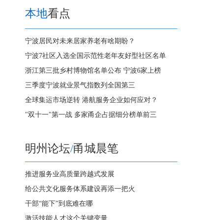
本地
看点
宁波居民对未来居家养老有啥期盼？
宁波7社区入选全国示范性老年友好型社区名单
浙江第三批乡村博物馆名单公布 宁波6家上榜
三季度宁波就业景气指数列全国第三
全球集运市场逆转 港航服务企业如何应对？
"双十一"第一战 多家甬企占据细分榜单前三
明州论坛
/
甬城晨笔
推进服务业高质量跨越式发展
给公共文化服务体系建设再添一把火
干部“能下”到底难在哪
激活技能人才这个关键变量