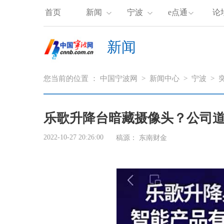
首页
新闻
宁波
e点通
论
新闻
您当前的位置 ：
中国宁波网
>
新闻中心
>
宁波
>
乐歌升降台暗藏摄像头？公司
2022-10-27 20:26:00
稿源：
东南财金