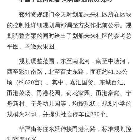
鄞州资规部门今天对划船未来社区所在区块
的控制性详细规划局部调整方案作批前公示。规
划调整方案的同时给出了划船未来社区的参考总
平图、鸟瞰效果图。
规划调整范围，东至南北河，南至中塘河，
西至彩虹南路，北至百丈东路，面积约41.33公
顷（约620亩）。
其中，嘉汇国贸、东城百汇、
甬港菜场、甬港花园、荷花家园、甬港豪
庭、宁
舟新村、宁舟幼儿园等，均按现状；规划小学的
规模为24班，并提供社会停车位280个。
华严街将往东延伸接甬港南路，标准规划控
制宽度16米。