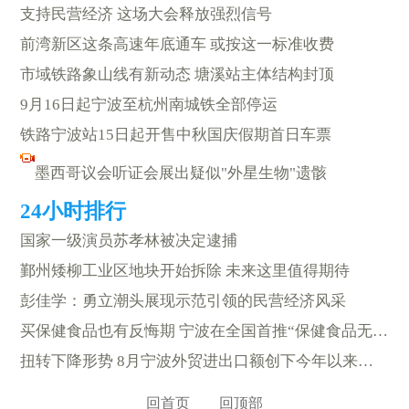
支持民营经济 这场大会释放强烈信号
前湾新区这条高速年底通车 或按这一标准收费
市域铁路象山线有新动态 塘溪站主体结构封顶
9月16日起宁波至杭州南城铁全部停运
铁路宁波站15日起开售中秋国庆假期首日车票
墨西哥议会听证会展出疑似"外星生物"遗骸
国家一级演员苏孝林被决定逮捕
鄞州矮柳工业区地块开始拆除 未来这里值得期待
彭佳学：勇立潮头展现示范引领的民营经济风采
买保健食品也有反悔期 宁波在全国首推“保健食品无忧险”
扭转下降形势 8月宁波外贸进出口额创下今年以来新高
回首页
回顶部