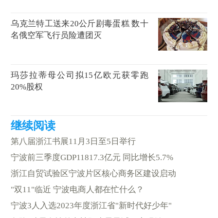
乌克兰特工送来20公斤剧毒蛋糕 数十
名俄空军飞行员险遭团灭
玛莎拉蒂母公司拟15亿欧元获零跑
20%股权
第八届浙江书展11月3日至5日举行
宁波前三季度GDP11817.3亿元 同比增长5.7%
浙江自贸试验区宁波片区核心商务区建设启动
"双11"临近 宁波电商人都在忙什么？
宁波3人入选2023年度浙江省"新时代好少年"