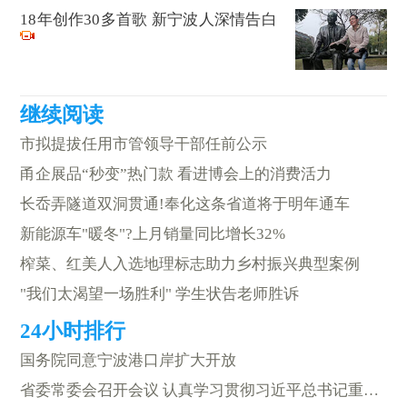
18年创作30多首歌 新宁波人深情告白
市拟提拔任用市管领导干部任前公示
甬企展品“秒变”热门款 看进博会上的消费活力
长岙弄隧道双洞贯通!奉化这条省道将于明年通车
新能源车"暖冬"?上月销量同比增长32%
榨菜、红美人入选地理标志助力乡村振兴典型案例
"我们太渴望一场胜利" 学生状告老师胜诉
国务院同意宁波港口岸扩大开放
省委常委会召开会议 认真学习贯彻习近平总书记重要讲话精神