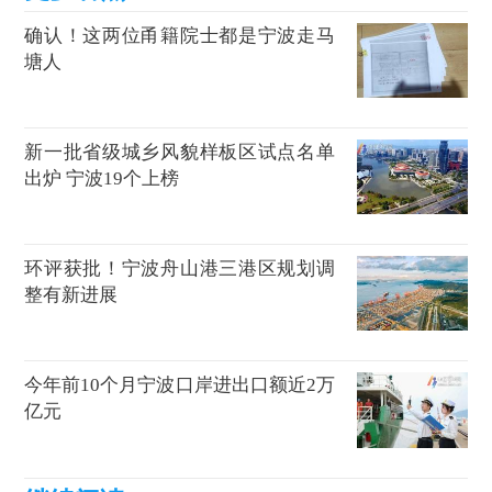
确认！这两位甬籍院士都是宁波走马
塘人
新一批省级城乡风貌样板区试点名单
出炉 宁波19个上榜
环评获批！宁波舟山港三港区规划调
整有新进展
今年前10个月宁波口岸进出口额近2万
亿元