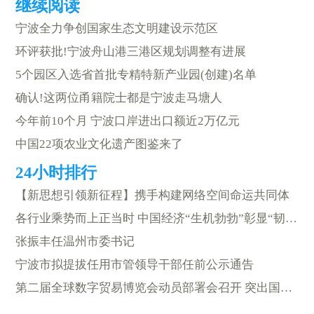
宁波全力争创国家生态文明建设示范区
环评获批!宁波舟山港三港区规划调整有进展
5个园区入选省首批专精特新产业园(创建)名单
确认!这两位甬籍院士都是宁波走马塘人
今年前10个月 宁波口岸进出口额近2万亿元
中国22项农业文化遗产图鉴来了
【新思想引领新征程】携手构建网络空间命运共同体
各行业乘势而上正当时 中国经济“生机勃勃”彰显“韧实力”
张振丰任温州市委书记
宁波市拟提拔任用市管领导干部任前公示通告
第二届全球数字贸易博览会动员部署会召开 突出国家级国际化数贸味 打造我省高水平对外开放亮丽“金名片” 王浩讲话