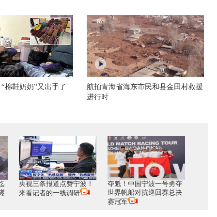
 “棉鞋奶奶”又出手了
航拍青海省海东市民和县金田村救援
进行时
迄
央视三条报道点赞宁波！
夺魁！中国宁波一号勇夺
隧
世界帆船对抗巡回赛总决
来看记者的一线调研
赛冠军