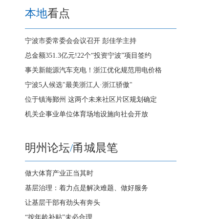
本地
看点
宁波市委常委会会议召开 彭佳学主持
总金额351.3亿元!22个“投资宁波”项目签约
事关新能源汽车充电！浙江优化规范用电价格
宁波5人候选"最美浙江人·浙江骄傲"
位于镇海鄞州 这两个未来社区片区规划确定
机关企事业单位体育场地设施向社会开放
明州论坛
/
甬城晨笔
做大体育产业正当其时
基层治理：着力点是解决难题、做好服务
让基层干部有劲头有奔头
“按年龄补贴”未必合理