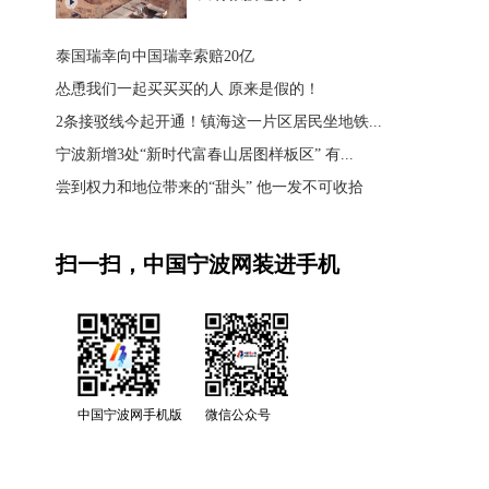
泰国瑞幸向中国瑞幸索赔20亿
怂恿我们一起买买买的人 原来是假的！
2条接驳线今起开通！镇海这一片区居民坐地铁...
宁波新增3处“新时代富春山居图样板区” 有...
尝到权力和地位带来的“甜头” 他一发不可收拾
扫一扫，中国宁波网装进手机
中国宁波网手机版
微信公众号