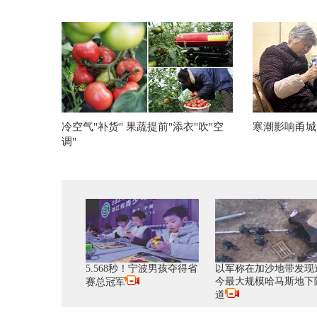
冷空气"补货" 果蔬提前"添衣"吹"空
寒潮影响甬城
调"
5.568秒！宁波男孩夺得省
以军称在加沙地带发现
今最大规模哈马斯地下
赛总冠军
道