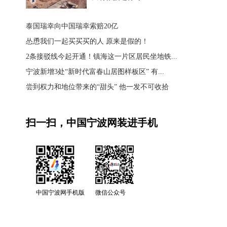
泰国瑞幸向中国瑞幸索赔20亿
怂恿我们一起买买买的人 原来是假的！
2条接驳线今起开通！镇海这一片区居民坐地铁...
宁波新增3处“新时代富春山居图样板区” 有...
尝到权力和地位带来的“甜头” 他一发不可收拾
扫一扫，中国宁波网装进手机
中国宁波网手机版
微信公众号