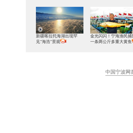
新疆喀拉托海湖出现罕
金光闪闪！宁海渔民捕
见“海浩”景观
一条两公斤多重大黄鱼
中国宁波网