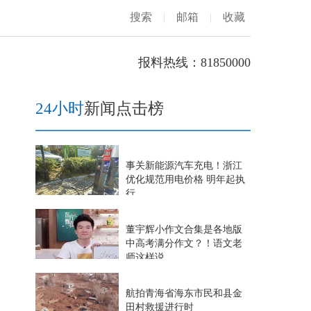
搜索
|
邮箱
|
收藏
报料热线：81850000
24小时
新闻点击榜
事关新能源汽车充电！浙江
优化规范用电价格 明年起执
行
董宇辉小作文合集是各地版
中高考满分作文？！语文老
师这样说
航拍青海省海东市民和县金
田村救援进行时