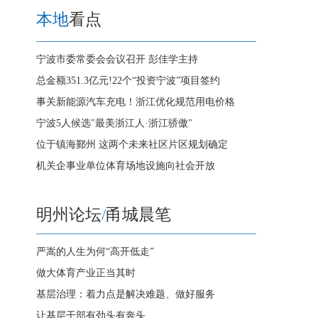
本地
看点
宁波市委常委会会议召开 彭佳学主持
总金额351.3亿元!22个“投资宁波”项目签约
事关新能源汽车充电！浙江优化规范用电价格
宁波5人候选"最美浙江人·浙江骄傲"
位于镇海鄞州 这两个未来社区片区规划确定
机关企事业单位体育场地设施向社会开放
明州论坛
/
甬城晨笔
严嵩的人生为何“高开低走”
做大体育产业正当其时
基层治理：着力点是解决难题、做好服务
让基层干部有劲头有奔头