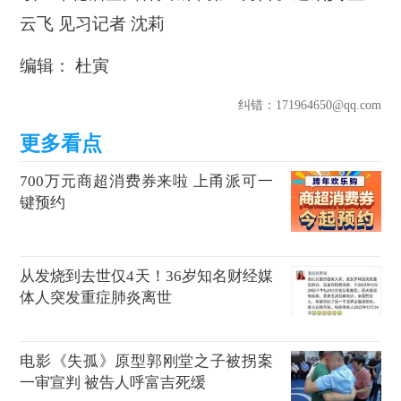
云飞 见习记者 沈莉
编辑： 杜寅
纠错
：171964650@qq.com
700万元商超消费券来啦 上甬派可一
键预约
从发烧到去世仅4天！36岁知名财经媒
体人突发重症肺炎离世
电影《失孤》原型郭刚堂之子被拐案
一审宣判 被告人呼富吉死缓