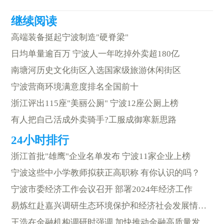
高端装备挺起宁波制造"硬脊梁"
日均单量逾百万 宁波人一年吃掉外卖超180亿
南塘河历史文化街区入选国家级旅游休闲街区
宁波营商环境满意度排名全国前十
浙江评出115座"美丽公厕" 宁波12座公厕上榜
有人把自己活成外卖骑手?工服成御寒新思路
浙江首批"雄鹰"企业名单发布 宁波11家企业上榜
宁波这些中小学教师拟获正高职称 有你认识的吗？
宁波市委经济工作会议召开 部署2024年经济工作
易炼红赴嘉兴调研生态环境保护和经济社会发展情况：以科技创新绿色发展生态富民激活新动能塑造新优势 在推动高质量发展上展现更大作为
王浩在金融机构调研时强调 加快推动金融高质量发展 为“勇当先行者、谱写新篇章”提供有力支撑