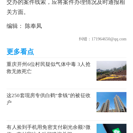
交办的案件线索，应将案件办理情况及时通报相
关方面。
编辑： 陈奉凤
纠错
：171964650@qq.com
重庆开州6位村民疑似气体中毒 3人抢
救无效死亡
这250套现房专供白鹤“拿钱”的被征收
户
有人捡到手机用免密支付刷光余额?微