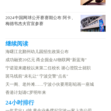
2024中国网球公开赛赛期公布 阿卡、
梅德韦杰夫官宣参赛
海曙江北鄞州幼儿园招生政策公布
成功融资20亿元 甬企掘金AI物联网“新蓝海”
宁诺迎来建校以来第二任校长 谢心澄院士就职
斑马线前"未礼让" 宁波交警"点名"
天一阁、老外滩……宁波小伙要用彩铅画一座城
香港计划请C罗明年来
一年卖出1.4吨 黄金业务撑起宁波一家上市公司