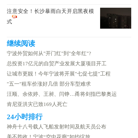
注意安全！长沙暴雨白天开启黑夜模
式
宁波外贸如何从"开门红"到"全年红"?
总投资17亿元的自贸产业发展大厦项目开工
让城市更靓！今年宁波将开展"七促七提"工程
"五一"租车价涨好几倍 部分车型难求
汪顺、余依婷、王昶、闫铮…甬将剑指巴黎奥运
肯尼亚洪灾已致169人死亡
神舟十八号载人飞船发射时间及航天员公布
美不胜收！宁波“空中花廊”如约绽放