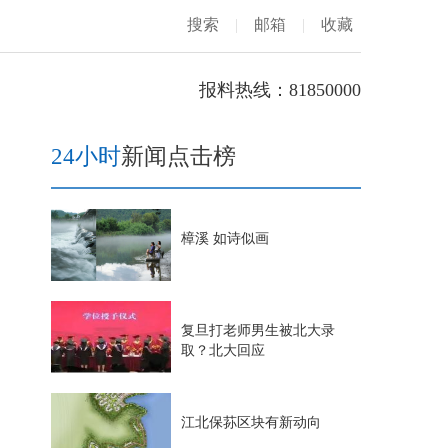
搜索
|
邮箱
|
收藏
报料热线：81850000
24小时
新闻点击榜
樟溪 如诗似画
复旦打老师男生被北大录
取？北大回应
江北保荪区块有新动向