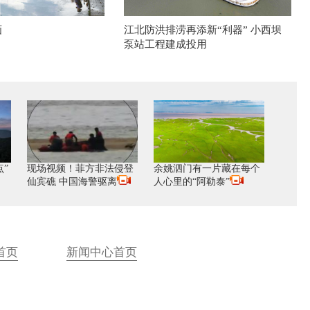
画
江北防洪排涝再添新“利器” 小西坝
泵站工程建成投用
”
现场视频！菲方非法侵登
余姚泗门有一片藏在每个
仙宾礁 中国海警驱离
人心里的“阿勒泰”
首页
新闻中心首页