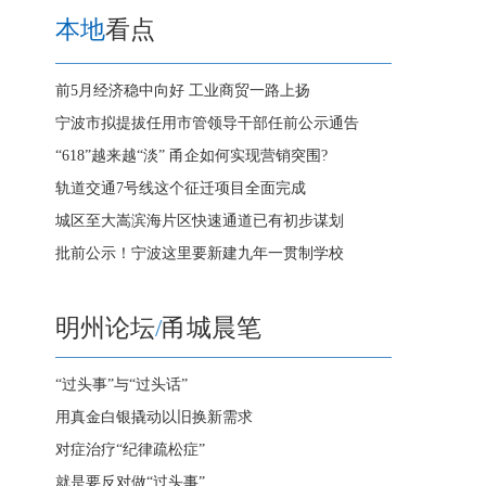
本地
看点
前5月经济稳中向好 工业商贸一路上扬
宁波市拟提拔任用市管领导干部任前公示通告
“618”越来越“淡” 甬企如何实现营销突围?
轨道交通7号线这个征迁项目全面完成
城区至大嵩滨海片区快速通道已有初步谋划
批前公示！宁波这里要新建九年一贯制学校
明州论坛
/
甬城晨笔
“过头事”与“过头话”
用真金白银撬动以旧换新需求
对症治疗“纪律疏松症”
就是要反对做“过头事”