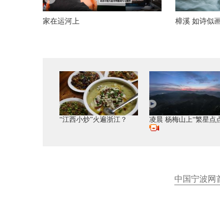
家在运河上
樟溪 如诗似
“江西小炒”火遍浙江？
凌晨 杨梅山上“繁星点点
中国宁波网