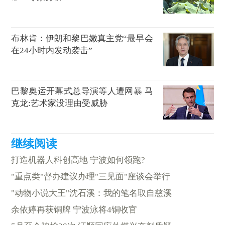
布林肯：伊朗和黎巴嫩真主党“最早会
在24小时内发动袭击”
巴黎奥运开幕式总导演等人遭网暴 马
克龙:艺术家没理由受威胁
打造机器人科创高地 宁波如何领跑?
"重点类"督办建议办理"三见面"座谈会举行
"动物小说大王"沈石溪：我的笔名取自慈溪
余依婷再获铜牌 宁波泳将4铜收官