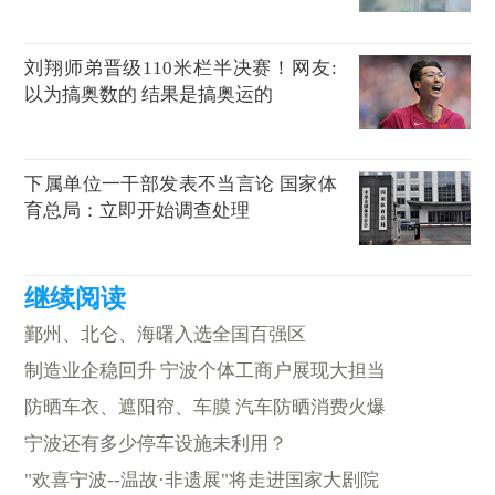
刘翔师弟晋级110米栏半决赛！网友:
以为搞奥数的 结果是搞奥运的
下属单位一干部发表不当言论 国家体
育总局：立即开始调查处理
鄞州、北仑、海曙入选全国百强区
制造业企稳回升 宁波个体工商户展现大担当
防晒车衣、遮阳帘、车膜 汽车防晒消费火爆
宁波还有多少停车设施未利用？
"欢喜宁波--温故·非遗展"将走进国家大剧院