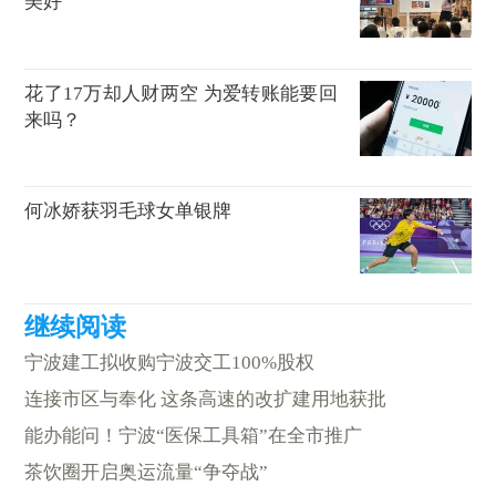
美好
花了17万却人财两空 为爱转账能要回
来吗？
何冰娇获羽毛球女单银牌
宁波建工拟收购宁波交工100%股权
连接市区与奉化 这条高速的改扩建用地获批
能办能问！宁波“医保工具箱”在全市推广
茶饮圈开启奥运流量“争夺战”