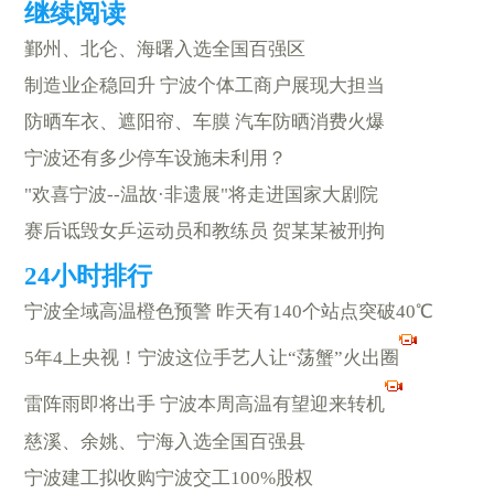
鄞州、北仑、海曙入选全国百强区
制造业企稳回升 宁波个体工商户展现大担当
防晒车衣、遮阳帘、车膜 汽车防晒消费火爆
宁波还有多少停车设施未利用？
"欢喜宁波--温故·非遗展"将走进国家大剧院
赛后诋毁女乒运动员和教练员 贺某某被刑拘
宁波全域高温橙色预警 昨天有140个站点突破40℃
5年4上央视！宁波这位手艺人让“荡蟹”火出圈
雷阵雨即将出手 宁波本周高温有望迎来转机
慈溪、余姚、宁海入选全国百强县
宁波建工拟收购宁波交工100%股权