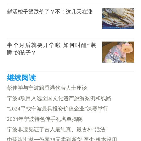
鲜活梭子蟹跌价了？不！这几天在涨
半个月后就要开学啦 如何叫醒“装
睡”的孩子？
彭佳学与宁波籍香港代表人士座谈
宁波4项目入选全国文化遗产旅游案例和线路
"2024寻找宁波最具投资价值企业"决赛举行
2024年宁波特色伴手礼名单揭晓
宁波非遗见证了古人最纯真、最古朴"活法"
中药冰淇淋一份卖38元卖到断货 医生:根本没用