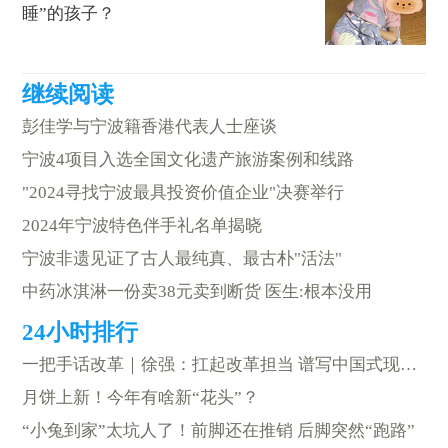
睡”的孩子？
彭佳学与宁波籍香港代表人士座谈
宁波4项目入选全国文化遗产旅游案例和线路
"2024寻找宁波最具投资价值企业"决赛举行
2024年宁波特色伴手礼名单揭晓
宁波非遗见证了古人最纯真、最古朴"活法"
中药冰淇淋一份卖38元卖到断货 医生:根本没用
一把手话改革｜徐强：扛起改革担当 谱写中国式现代化海曙篇章
月饼上新！今年有啥新“花头”？
“小兔到家”太坑人了！前脚还在推销 后脚突然“跑路”