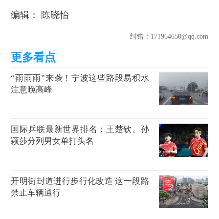
编辑： 陈晓怡
纠错
：171964650@qq.com
“雨雨雨”来袭！宁波这些路段易积水
注意晚高峰
国际乒联最新世界排名：王楚钦、孙
颖莎分列男女单打头名
开明街封道进行步行化改造 这一段路
禁止车辆通行