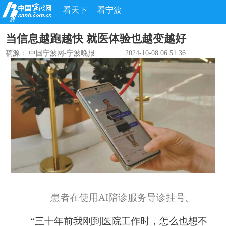
看天下
看宁波
当信息越跑越快 就医体验也越变越好
稿源：
中国宁波网-宁波晚报
2024-10-08 06:51:36
患者在使用AI陪诊服务导诊挂号。
“三十年前我刚到医院工作时，怎么也想不