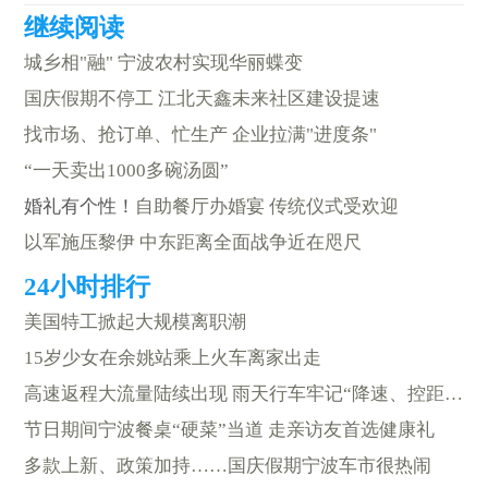
城乡相"融" 宁波农村实现华丽蝶变
国庆假期不停工 江北天鑫未来社区建设提速
找市场、抢订单、忙生产 企业拉满"进度条"
“一天卖出1000多碗汤圆”
婚礼有个性！
自助餐厅办婚宴 传统仪式受欢迎
以军施压黎伊 中东距离全面战争近在咫尺
美国特工掀起大规模离职潮
15岁少女在余姚站乘上火车离家出走
高速返程大流量陆续出现 雨天行车牢记“降速、控距、亮尾”
节日期间宁波餐桌“硬菜”当道 走亲访友首选健康礼
多款上新、政策加持……国庆假期宁波车市很热闹