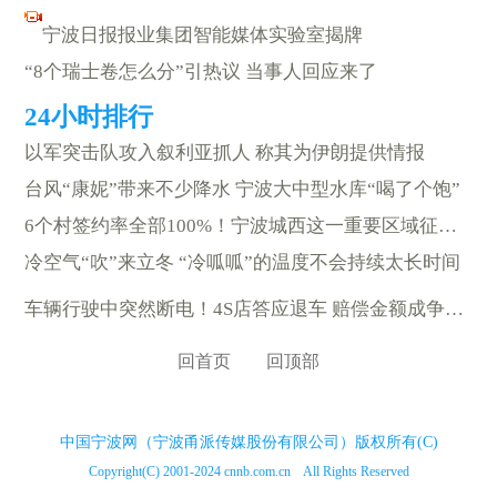
宁波日报报业集团智能媒体实验室揭牌
“8个瑞士卷怎么分”引热议 当事人回应来了
以军突击队攻入叙利亚抓人 称其为伊朗提供情报
台风“康妮”带来不少降水 宁波大中型水库“喝了个饱”
6个村签约率全部100%！宁波城西这一重要区域征收签约结束
冷空气“吹”来立冬 “冷呱呱”的温度不会持续太长时间
车辆行驶中突然断电！4S店答应退车 赔偿金额成争议焦点
回首页
回顶部
中国宁波网（宁波甬派传媒股份有限公司）版权所有(C)
Copyright(C) 2001-2024 cnnb.com.cn All Rights Reserved