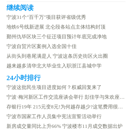
宁波31个"百千万"项目获评省级优秀
地铁6号线新进展 北仑段各站点主体结构封顶
鄞州仇毕区块三个征迁项目预计年底完成净地
宁波自贸片区案例入选全国十佳
从街头到巷尾满是人 宁波这条历史街区火出圈
越来越多清华北大毕业生入职浙江县城中学
宁波这批民生项目进度如何？权威回复来了
宁波·梅河新区工作交流座谈会举行 彭佳学与朱欢座谈交流
存银行19年 215元变8元!为何越存越少?这笔费用很多人可能不知道
宁波市国家工作人员集中宪法宣誓活动举行
新房成交量同比上升66% 宁波楼市11月成交数据出炉