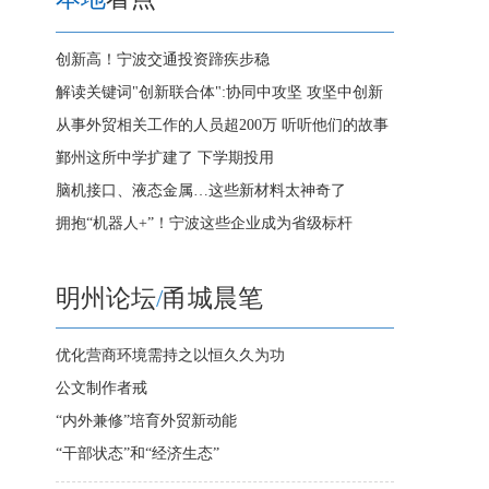
创新高！宁波交通投资蹄疾步稳
解读关键词"创新联合体":协同中攻坚 攻坚中创新
从事外贸相关工作的人员超200万 听听他们的故事
鄞州这所中学扩建了 下学期投用
脑机接口、液态金属…这些新材料太神奇了
拥抱“机器人+”！宁波这些企业成为省级标杆
明州论坛
/
甬城晨笔
优化营商环境需持之以恒久久为功
公文制作者戒
“内外兼修”培育外贸新动能
“干部状态”和“经济生态”