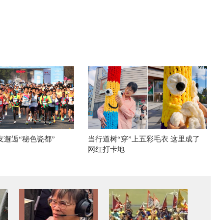
友邂逅“秘色瓷都”
当行道树“穿”上五彩毛衣 这里成了
网红打卡地