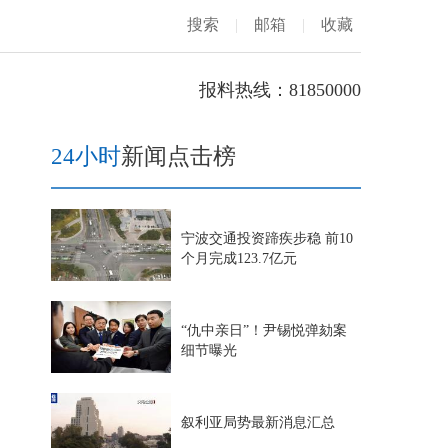
搜索
|
邮箱
|
收藏
报料热线：81850000
24小时
新闻点击榜
宁波交通投资蹄疾步稳 前10
个月完成123.7亿元
“仇中亲日”！尹锡悦弹劾案
细节曝光
叙利亚局势最新消息汇总