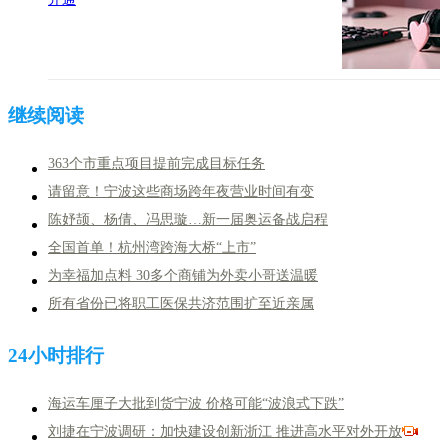
363个市重点项目提前完成目标任务
请留意！宁波这些商场跨年夜营业时间有变
陈妤颉、杨倩、冯思璇…新一届奥运备战启程
全国首单！杭州湾跨海大桥“上市”
为幸福加点料 30多个商铺为外卖小哥送温暖
所有省份已将职工医保共济范围扩至近亲属
海运车厘子大批到货宁波 价格可能“波浪式下跌”
刘捷在宁波调研：加快建设创新浙江 推进高水平对外开放