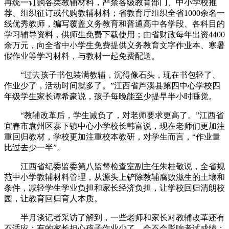
再统一订购各类教辅材料，严禁各级教育部门、中小学校推
荐、组织征订或代购教辅材料；省教育厅组织全省1000余名一
线优秀教师，编写覆盖义务教育和普通高中各学段、各科目的
学习辅导资料，供师生免费下载使用；由省财政每年出资4400
余万元，向全省中小学生免费提供义务教育文字作业本、寒暑
假作业等学习材料，与教材一起免费配送。
“过去孩子书包装满教辅，沉得像石头，现在书包轻了、
作业少了，活动时间就多了。”江西省芦溪县第四中心学校四
年级学生家长谭希豪说，孩子每晚能至少提早半小时睡觉。
“教辅改革后，学生减负了，对老师要求更高了。”江西省
宜春市袁州区寨下镇中心小学校长韩富说，现在老师们更加注
重回归教材，学校更加注重校本教研，对学生而言，“作业量
比过去少一半”。
江西省纪委监委第八监督检查室副主任朱桂敬说，全省规
范中小学教辅材料管理，从源头上铲除教辅腐败滋生的土壤和
条件，减轻学生学业负担和家长经济负担，让学校回归清朗校
园，让教育回归育人本质。
半月谈记者采访了解到，一些老师和家长对教辅改革还有
不适应：有的家长担心孩子作业少了，会不会影响考试成绩；