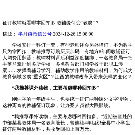
看天下
看宁波
征订教辅就看哪本回扣多 教辅缘何变“教腐”？
稿源：
半月谈微信公号
2024-12-26 15:08:00
学校安排一科订一套，有些老师还会另外增订，不为教学
只为拿回扣；教辅推荐订购层层加码，有地方8年间教辅征订
人均费用翻番；教辅材料背后利益深度捆绑，一名教育局一把
手落马牵扯到多所学校，多名教育部门和学校干部职工涉
案……发挥着辅导学习、辅助教学作用的教辅材料，为何成为
教育领域贪腐“重灾区”？江西的教辅改革又带来怎样的变化？
“我推荐课外读物，主要考虑哪种回扣多”
刚识字的一年级学生，也要统一征订两种课外文字读物，
这种离奇的教辅征订现象，让办案人员都大跌眼镜。
“我推荐课外读物，主要考虑哪种回扣多。”近期被查处的
中部某县教体局一名教育股长，曾连续4年组织全县中小学生
征订两种教辅材料，共收受回扣上百万元。