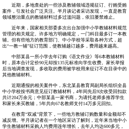
近期，多地查处的一些涉及教辅领域违规征订、行贿受贿
案件，引发社会广泛关注。半月谈记者采访发现，一直是教育
领域整治重点的教辅材料过多过滥问题，依旧屡禁难止。
近年来，国家相关部委多次出台加强中小学教辅材料规范
管理的相关规定。许多地方明确规定，一门科目最多订一本教
辅。但有些地方的教育部门、中小学校等采取各种方式，超
出“一教一辅”征订范围，使教辅越订越多，费用越来越高。
中部某县一所小学去年订购《语文作业》等6本教辅材料
时，原本合计定价90元却按135元标准向学生收费。家长举报
后当地调查发现，多收取的费用被学校用来征订不在目录中的
其他教辅材料。
近期通报的相关案件中，东北某县教育局副局长组织全县
中小学校按书商意见征订教辅材料，4年间先后9次收受回扣款
共计204万余元；中部某县一家书商，为请托老师多推荐学生
和家长来买教辅，5年共向67名教师支付14万多元回扣。
在教育“双减”背景下，一些地方教辅订购数量和金额却不
减反增。半月谈记者在一个地区采访了解到，近年来当地中小
学生教辅材料采购人均费用连年增长，去年人均达600多元，