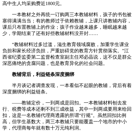
高中生人均采购费近1800元。
一本教材之外再统一订购两三本教辅材料，孩子的书包被
塞得满满当当；有的教师过于依赖教辅，上课只讲教辅内容，
课后只布置教辅上的作业；孩子作业越来越多，睡眠越来越
少，学期结束了还有好些教辅材料没开封……
“教辅材料过多过滥，滋生教育领域腐败，加重学生课业
负担和家长经济负担，严重妨碍党的教育方针贯彻落实。”江
西省纪委监委第二监督检查室副主任邓必晶说，这不仅是群众
深恶痛绝的贪腐问题，也是教育异化的社会问题。
教辅背后，利益链条深度捆绑
半月谈记者调查发现，一本看似不起眼的教辅，背后有着
深度捆绑的利益链条。
——教辅定价，一到两成是回扣。一本教辅材料刨去发
行、税费等成本还剩不到三成收益，其中一到两成要用来给回
扣，这是一名教辅代理商透露的所谓“行规”。虽然回扣比例
高，但学生基数大，两三本教辅只要能覆盖一个地市的中小
学，代理商每年就有数十万元纯利润。