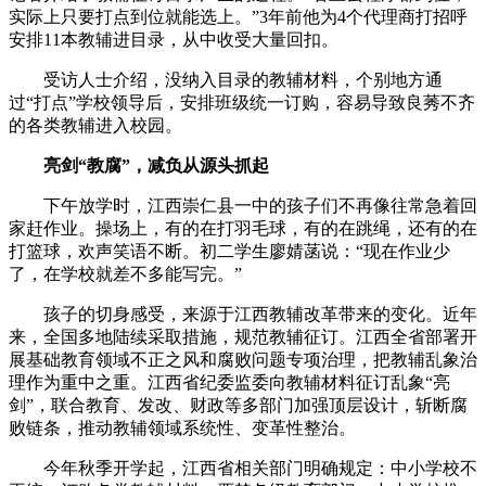
实际上只要打点到位就能选上。”3年前他为4个代理商打招呼
安排11本教辅进目录，从中收受大量回扣。
受访人士介绍，没纳入目录的教辅材料，个别地方通
过“打点”学校领导后，安排班级统一订购，容易导致良莠不齐
的各类教辅进入校园。
亮剑“教腐”，减负从源头抓起
下午放学时，江西崇仁县一中的孩子们不再像往常急着回
家赶作业。操场上，有的在打羽毛球，有的在跳绳，还有的在
打篮球，欢声笑语不断。初二学生廖婧菡说：“现在作业少
了，在学校就差不多能写完。”
孩子的切身感受，来源于江西教辅改革带来的变化。近年
来，全国多地陆续采取措施，规范教辅征订。江西全省部署开
展基础教育领域不正之风和腐败问题专项治理，把教辅乱象治
理作为重中之重。江西省纪委监委向教辅材料征订乱象“亮
剑”，联合教育、发改、财政等多部门加强顶层设计，斩断腐
败链条，推动教辅领域系统性、变革性整治。
今年秋季开学起，江西省相关部门明确规定：中小学校不