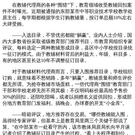
在教辅代理商的各种“围猎”下，教育领域收受教辅回扣案
件不时曝光。近期被通报的东部某市中等职业技术学校教学处
原主任，每学期都根据学生订购教辅量，按订单总额10%左右
大肆受贿。
——入选目录，不管优劣都能“躺赢”。业内人士介绍，国
内大多数省份采取省级教育部门推荐书目，市教育局组织专家
评议、每科选定一两种教辅形成目录，县区中小学校按目录统
一征订的模式。由于教辅材料背后的利益大，年级、科目多，
有的地区甚至长达10年不调整征订目录。
对于教辅材料代理商而言，只要入围推荐目录，学校组织
订购，就意味着不愁销路，多年“躺赢”，教辅质量和师生评价
都无所谓。为抢夺教辅市场蛋糕，一些代理商“围猎”教育部门
干部和学校老师无所不用其极：不仅明码标价最高给予售价
30%的回扣，还陪吃陪喝，或者以捐赠名义提供回扣，形成部
分地方教育部门发福利、搞晚会、办球赛的开支“小金库”。
——暗箱评议，地方推荐存在交易。“哪些教辅能入围，
虽得经专家评审，但基本上是教育局里两三个关键干部说了
算。”在中部某市一处看守所内，该市教体局原局长向半月谈
记者介绍了教辅征订目录产生的过程。“看上去程序都到位，