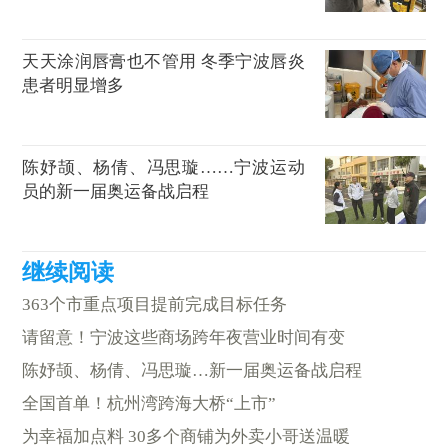
天天涂润唇膏也不管用 冬季宁波唇炎
患者明显增多
陈妤颉、杨倩、冯思璇……宁波运动
员的新一届奥运备战启程
363个市重点项目提前完成目标任务
请留意！宁波这些商场跨年夜营业时间有变
陈妤颉、杨倩、冯思璇…新一届奥运备战启程
全国首单！杭州湾跨海大桥“上市”
为幸福加点料 30多个商铺为外卖小哥送温暖