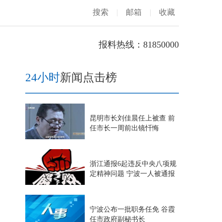
搜索
|
邮箱
|
收藏
报料热线：81850000
24小时
新闻点击榜
昆明市长刘佳晨任上被查 前
任市长一周前出镜忏悔
浙江通报6起违反中央八项规
定精神问题 宁波一人被通报
宁波公布一批职务任免 谷霞
任市政府副秘书长