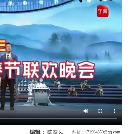
编辑：
陈奉凤
纠错：
171964650@qq.com