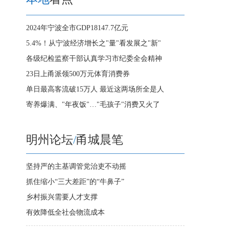
2024年宁波全市GDP18147.7亿元
5.4%！从宁波经济增长之"量"看发展之"新"
各级纪检监察干部认真学习市纪委全会精神
23日上甬派领500万元体育消费券
单日最高客流破15万人 最近这两场所全是人
寄养爆满、"年夜饭"…"毛孩子"消费又火了
明州论坛
/
甬城晨笔
坚持严的主基调管党治吏不动摇
抓住缩小“三大差距”的“牛鼻子”
乡村振兴需要人才支撑
有效降低全社会物流成本