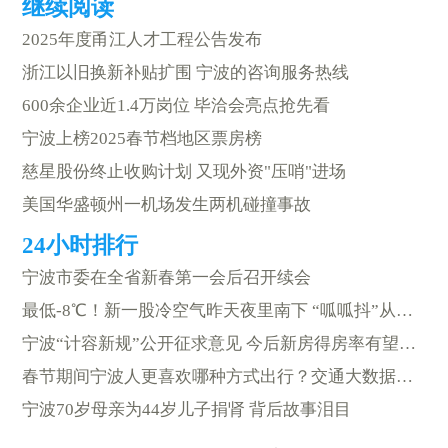
2025年度甬江人才工程公告发布
浙江以旧换新补贴扩围 宁波的咨询服务热线
600余企业近1.4万岗位 毕洽会亮点抢先看
宁波上榜2025春节档地区票房榜
慈星股份终止收购计划 又现外资"压哨"进场
美国华盛顿州一机场发生两机碰撞事故
宁波市委在全省新春第一会后召开续会
最低-8℃！新一股冷空气昨天夜里南下 “呱呱抖”从今天开始
宁波“计容新规”公开征求意见 今后新房得房率有望大幅提高
春节期间宁波人更喜欢哪种方式出行？交通大数据来了
宁波70岁母亲为44岁儿子捐肾 背后故事泪目