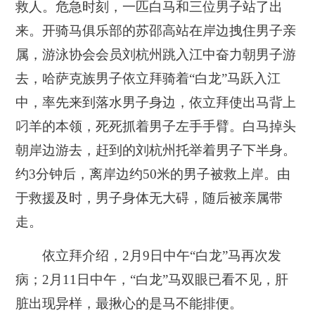
救人。危急时刻，一匹白马和三位男子站了出
来。开骑马俱乐部的苏邵高站在岸边拽住男子亲
属，游泳协会会员刘杭州跳入江中奋力朝男子游
去，哈萨克族男子依立拜骑着“白龙”马跃入江
中，率先来到落水男子身边，依立拜使出马背上
叼羊的本领，死死抓着男子左手手臂。白马掉头
朝岸边游去，赶到的刘杭州托举着男子下半身。
约3分钟后，离岸边约50米的男子被救上岸。由
于救援及时，男子身体无大碍，随后被亲属带
走。
依立拜介绍，2月9日中午“白龙”马再次发
病；2月11日中午，“白龙”马双眼已看不见，肝
脏出现异样，最揪心的是马不能排便。