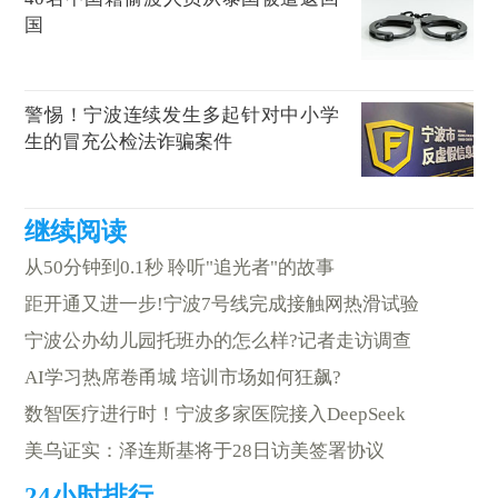
国
警惕！宁波连续发生多起针对中小学
生的冒充公检法诈骗案件
从50分钟到0.1秒 聆听"追光者"的故事
距开通又进一步!宁波7号线完成接触网热滑试验
宁波公办幼儿园托班办的怎么样?记者走访调查
AI学习热席卷甬城 培训市场如何狂飙?
数智医疗进行时！宁波多家医院接入DeepSeek
美乌证实：泽连斯基将于28日访美签署协议