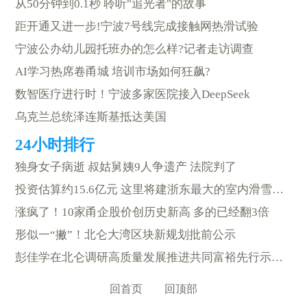
从50分钟到0.1秒 聆听"追光者"的故事
距开通又进一步!宁波7号线完成接触网热滑试验
宁波公办幼儿园托班办的怎么样?记者走访调查
AI学习热席卷甬城 培训市场如何狂飙?
数智医疗进行时！宁波多家医院接入DeepSeek
乌克兰总统泽连斯基抵达美国
独身女子病逝 叔姑舅姨9人争遗产 法院判了
投资估算约15.6亿元 这里将建浙东最大的室内滑雪场等
涨疯了！10家甬企股价创历史新高 多的已经翻3倍
形似一“撇”！北仑大湾区块新规划批前公示
彭佳学在北仑调研高质量发展推进共同富裕先行示范工作
回首页
回顶部