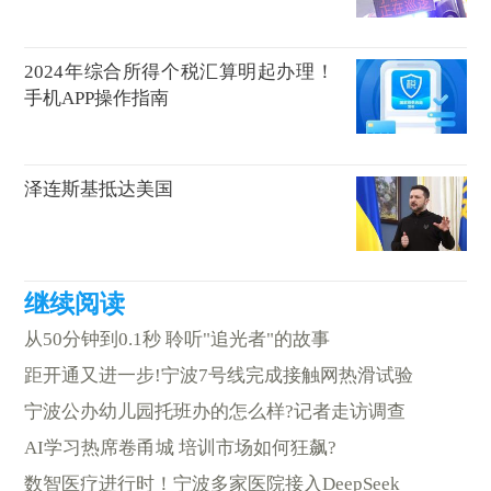
2024年综合所得个税汇算明起办理！
手机APP操作指南
泽连斯基抵达美国
从50分钟到0.1秒 聆听"追光者"的故事
距开通又进一步!宁波7号线完成接触网热滑试验
宁波公办幼儿园托班办的怎么样?记者走访调查
AI学习热席卷甬城 培训市场如何狂飙?
数智医疗进行时！宁波多家医院接入DeepSeek