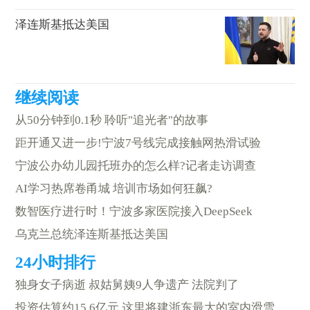
泽连斯基抵达美国
从50分钟到0.1秒 聆听"追光者"的故事
距开通又进一步!宁波7号线完成接触网热滑试验
宁波公办幼儿园托班办的怎么样?记者走访调查
AI学习热席卷甬城 培训市场如何狂飙?
数智医疗进行时！宁波多家医院接入DeepSeek
乌克兰总统泽连斯基抵达美国
独身女子病逝 叔姑舅姨9人争遗产 法院判了
投资估算约15.6亿元 这里将建浙东最大的室内滑雪场等