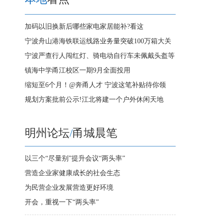
加码以旧换新后哪些家电家居能补?看这
宁波舟山港海铁联运线路业务量突破100万箱大关
宁波严查行人闯红灯、骑电动自行车未佩戴头盔等
镇海中学甬江校区一期9月全面投用
缩短至6个月！@奔甬人才 宁波这笔补贴待你领
规划方案批前公示!江北将建一个户外休闲天地
明州论坛
/
甬城晨笔
以三个“尽量别”提升会议“两头率”
营造企业家健康成长的社会生态
为民营企业发展营造更好环境
开会，重视一下“两头率”