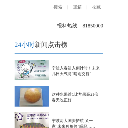
搜索
|
邮箱
|
收藏
报料热线：81850000
24小时
新闻点击榜
宁波入春进入倒计时！未来
几日天气将“晴雨交替”
这种水果维C比苹果高21倍
春天吃正好
宁波两大国资护航 又一
家"未来独角兽"崛起……