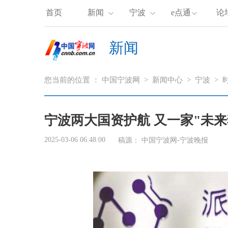
首页
新闻
宁波
e点通
论
新闻
您当前的位置 ：
中国宁波网
>
新闻中心
>
宁波
>
宁波两大国资护航 又一家"未
2025-03-06 06:48:00
稿源：
中国宁波网-宁波晚报