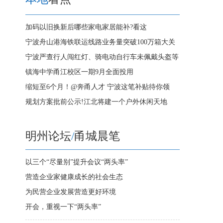
加码以旧换新后哪些家电家居能补?看这
宁波舟山港海铁联运线路业务量突破100万箱大关
宁波严查行人闯红灯、骑电动自行车未佩戴头盔等
镇海中学甬江校区一期9月全面投用
缩短至6个月！@奔甬人才 宁波这笔补贴待你领
规划方案批前公示!江北将建一个户外休闲天地
明州论坛
/
甬城晨笔
以三个“尽量别”提升会议“两头率”
营造企业家健康成长的社会生态
为民营企业发展营造更好环境
开会，重视一下“两头率”