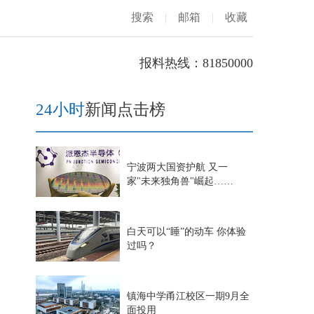
搜索
|
邮箱
|
收藏
报料热线：81850000
24小时
新闻点击榜
宁波两大国资护航 又一
家"未来独角兽"崛起……
白天可以“睡”的动车 你体验
过吗？
镇海中学甬江校区一期9月全
面投用