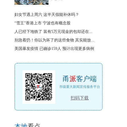
妇女节遇上周六 这半天假能补休吗？
“雪王”香港上市 宁波也有概念股
人已经下地铁了 装有5万元现金的包却还在...
别急着扔！你以为坏了的这些食物 其实能放...
美国暴发疫情 已确诊159人 预计出现更多病例
甬
派
客户端
市级重大新闻宣传服务平台
扫码下载
本地
看点