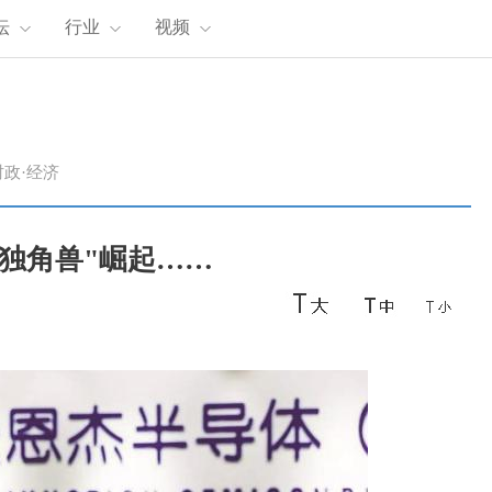
坛
行业
视频
时政·经济
来独角兽"崛起……