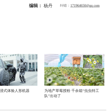
编辑：
杨丹
纠错：
171964650@qq.com
浸式体验人形机器
为地产草莓授粉 千余箱“虫虫特工
队”出动了