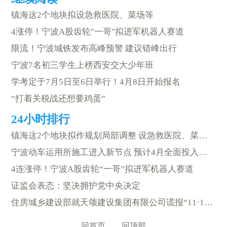
镇海这2个地块拟设急救医院、菜场等
4涨停！宁波A股齿轮"一哥"拟进军机器人赛道
限流！宁波城铁发布高峰预警 建议错峰出行
宁波7名初三学生上榜西安交大少年班
学考定于7月5日至6日举行！4月8日开始报名
“打着关税战还想要鸡蛋”
镇海这2个地块拟作规划局部调整 设急救医院、菜场、综合超市等
宁波动车运用所施工进入新节点 预计4月全面投入使用
4连涨停！宁波A股齿轮“一哥”拟进军机器人赛道
证监会表态：坚决拥护党中央决定
住房城乡建设部就天颂建设集团有限公司谎报“11·18”较大事故约谈浙江省住房城乡建设厅
回首页
回顶部