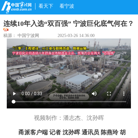
看天下
看宁波
连续10年入选“双百强” 宁波巨化底气何在？
稿源： 中国宁波网
2025-03-26 14:36:00
视频制作：潘志杰、沈孙晖
甬派客户端 记者 沈孙晖 通讯员 陈燕玲 胡