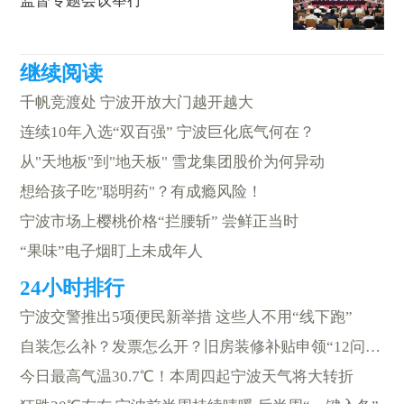
监督专题会议举行
千帆竞渡处 宁波开放大门越开越大
连续10年入选“双百强” 宁波巨化底气何在？
从"天地板"到"地天板" 雪龙集团股价为何异动
想给孩子吃"聪明药"？有成瘾风险！
宁波市场上樱桃价格“拦腰斩” 尝鲜正当时
“果味”电子烟盯上未成年人
宁波交警推出5项便民新举措 这些人不用“线下跑”
自装怎么补？发票怎么开？旧房装修补贴申领“12问”答案来了
今日最高气温30.7℃！本周四起宁波天气将大转折