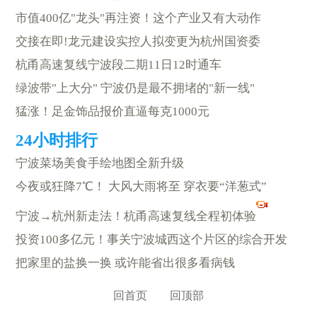
市值400亿"龙头"再注资！这个产业又有大动作
交接在即!龙元建设实控人拟变更为杭州国资委
杭甬高速复线宁波段二期11日12时通车
绿波带"上大分" 宁波仍是最不拥堵的"新一线"
猛涨！足金饰品报价直逼每克1000元
宁波菜场美食手绘地图全新升级
今夜或狂降7℃！ 大风大雨将至 穿衣要“洋葱式”
宁波→杭州新走法！杭甬高速复线全程初体验
投资100多亿元！事关宁波城西这个片区的综合开发
把家里的盐换一换 或许能省出很多看病钱
回首页
回顶部