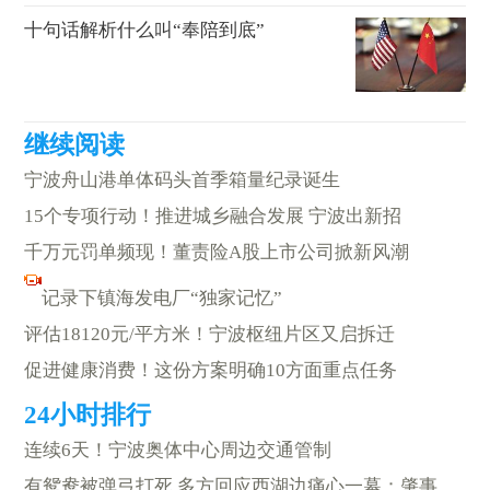
十句话解析什么叫“奉陪到底”
宁波舟山港单体码头首季箱量纪录诞生
15个专项行动！推进城乡融合发展 宁波出新招
千万元罚单频现！董责险A股上市公司掀新风潮
记录下镇海发电厂“独家记忆”
评估18120元/平方米！宁波枢纽片区又启拆迁
促进健康消费！这份方案明确10方面重点任务
连续6天！宁波奥体中心周边交通管制
有鸳鸯被弹弓打死 多方回应西湖边痛心一幕：肇事者初步锁定